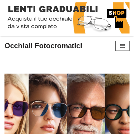
Occhiali Fotocromatici
Vai
al
contenuto