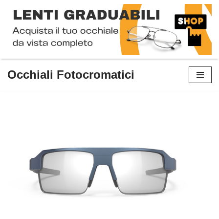
Occhiali Fotocromatici
Vai
al
contenuto