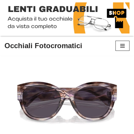
Occhiali Fotocromatici
Vai
al
contenuto