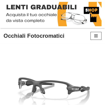
Occhiali Fotocromatici
Vai
al
contenuto